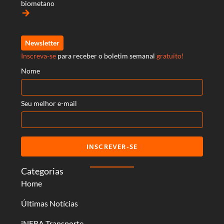
biometano
arrow_forward
Newsletter
Inscreva-se
para receber o boletim semanal
gratuito!
Nome
Seu melhor e-mail
INSCREVER-SE
Categorias
Home
Últimas Notícias
iNFRA Transporte