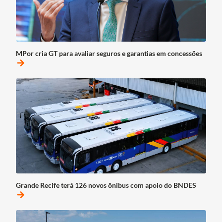
MPor cria GT para avaliar seguros e garantias em concessões
arrow_forward
Grande Recife terá 126 novos ônibus com apoio do BNDES
arrow_forward