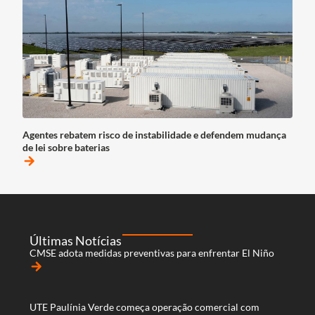
Agentes rebatem risco de instabilidade e defendem mudança
de lei sobre baterias
arrow_forward
Últimas Notícias
CMSE adota medidas preventivas para enfrentar El Niño
arrow_forward
UTE Paulínia Verde começa operação comercial com