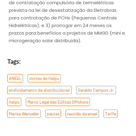
de contratação compulsória de termelétricas
prevista na lei de desestatização da Eletrobras
para contratação de PCHs (Pequenas Centrais
Hidrelétricas); e 3) prorrogar em 24 meses os
prazos para benefícios a projetos de MMGD (mini e
microgeração solar distribuída).
Tags:
ANEEL
,
contas de itaipu
,
endividamento de distribuidoras
,
Geraldo Campos Jr.
,
Itaipu
,
Marco Legal das Eólicas Offshore
,
Marisa Wanzeller
,
pautas
,
reunião da aneel
,
Tarifa