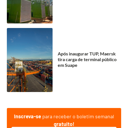
Após inaugurar TUP, Maersk
tira carga de terminal público
em Suape
Inscreva-se
para receber o boletim semanal
gratuito!