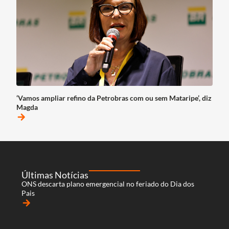
‘Vamos ampliar refino da Petrobras com ou sem Mataripe’, diz
Magda
arrow_forward
Últimas Notícias
ONS descarta plano emergencial no feriado do Dia dos
Pais
arrow_forward