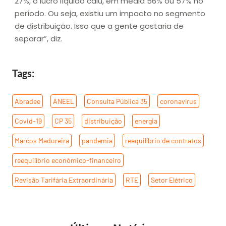
27%, o lucro líquido caiu, em média 56% ou 57% no
período. Ou seja, existiu um impacto no segmento
de distribuição. Isso que a gente gostaria de
separar”, diz.
Tags:
Abradee
,
ANEEL
,
Consulta Pública 35
,
coronavírus
,
Covid-19
,
CP 35
,
distribuição
,
energia
,
Marcos Madureira
,
pandemia
,
reequilíbrio de contratos
,
reequilíbrio econômico-financeiro
,
Revisão Tarifária Extraordinária
,
RTE
,
Setor Elétrico