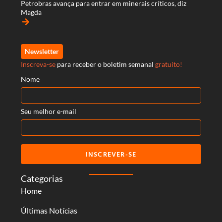
Petrobras avança para entrar em minerais críticos, diz
Magda
arrow_forward
Newsletter
Inscreva-se
para receber o boletim semanal
gratuito!
Nome
Seu melhor e-mail
INSCREVER-SE
Categorias
Home
Últimas Notícias