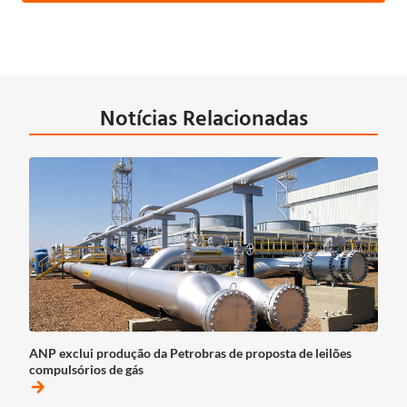
Notícias Relacionadas
ANP exclui produção da Petrobras de proposta de leilões
compulsórios de gás
arrow_forward