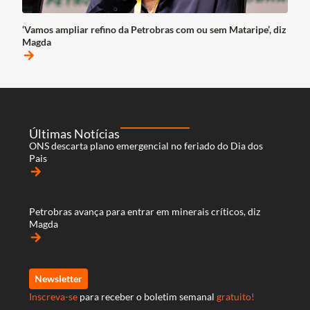
‘Vamos ampliar refino da Petrobras com ou sem Mataripe’, diz
Magda
arrow_forward
Últimas Notícias
ONS descarta plano emergencial no feriado do Dia dos
Pais
arrow_forward
Petrobras avança para entrar em minerais críticos, diz
Magda
arrow_forward
Newsletter
Inscreva-se
para receber o boletim semanal
gratuito!