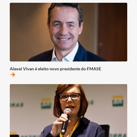
Alexei Vivan é eleito novo presidente do FMASE
arrow_forward