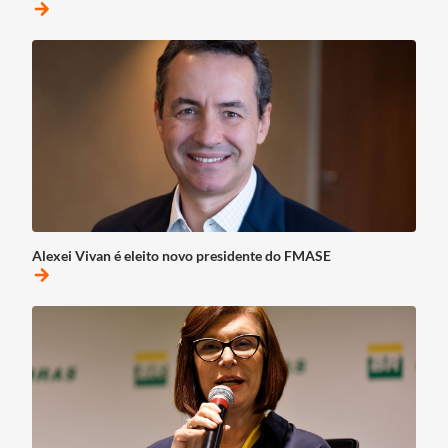
arrow_forward
Alexei Vivan é eleito novo presidente do FMASE
arrow_forward