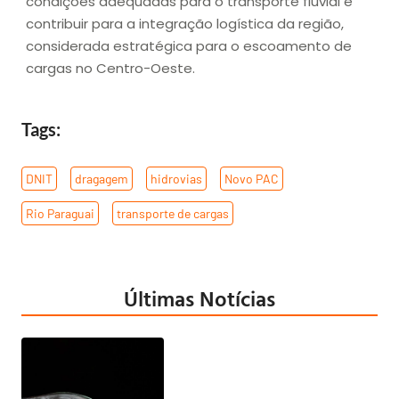
condições adequadas para o transporte fluvial e
contribuir para a integração logística da região,
considerada estratégica para o escoamento de
cargas no Centro-Oeste.
Tags:
DNIT
,
dragagem
,
hidrovias
,
Novo PAC
,
Rio Paraguai
,
transporte de cargas
Últimas Notícias