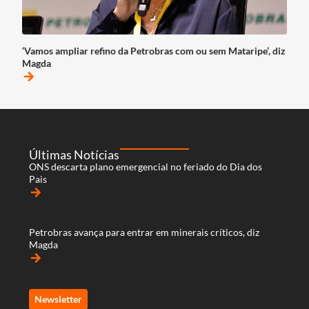
‘Vamos ampliar refino da Petrobras com ou sem Mataripe’, diz
Magda
arrow_forward
Últimas Notícias
ONS descarta plano emergencial no feriado do Dia dos
Pais
arrow_forward
Petrobras avança para entrar em minerais críticos, diz
Magda
arrow_forward
Newsletter