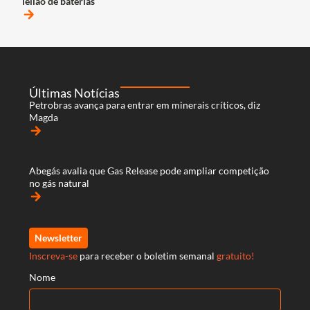
leilão de baterias
arrow_forward
Últimas Notícias
Petrobras avança para entrar em minerais críticos, diz
Magda
arrow_forward
Abegás avalia que Gas Release pode ampliar competição
no gás natural
arrow_forward
Newsletter
Inscreva-se
para receber o boletim semanal
gratuito!
Nome