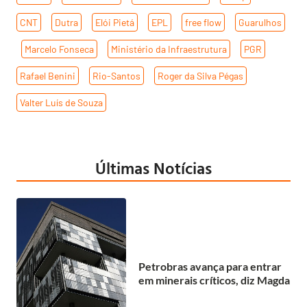
CNT
,
Dutra
,
Elói Pietá
,
EPL
,
free flow
,
Guarulhos
,
Marcelo Fonseca
,
Ministério da Infraestrutura
,
PGR
,
Rafael Benini
,
Rio-Santos
,
Roger da Silva Pégas
,
Valter Luís de Souza
Últimas Notícias
Petrobras avança para entrar
em minerais críticos, diz Magda