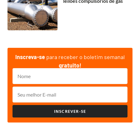
leilões compulsórios de gás
Inscreva-se
para receber o boletim semanal
gratuito!
INSCREVER-SE