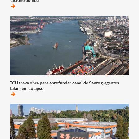
‘ciclone bomba’
arrow_forward
TCU trava obra para aprofundar canal de Santos; agentes
falam em colapso
arrow_forward