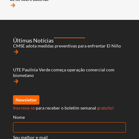
arrow_forward
Últimas Notícias
CMSE adota medidas preventivas para enfrentar El Niño
arrow_forward
UTE Paulínia Verde começa operação comercial com
biometano
arrow_forward
Newsletter
Inscreva-se
para receber o boletim semanal
gratuito!
Nome
Seu melhor e-mail