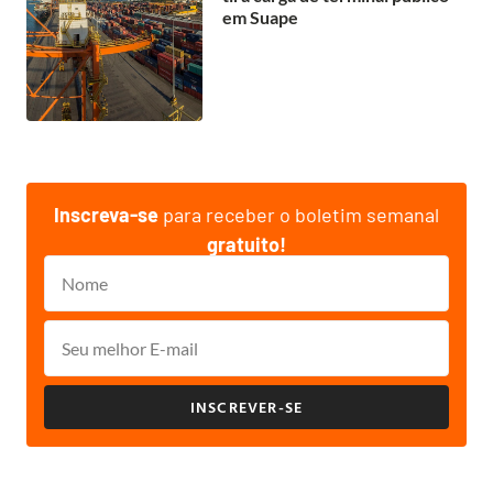
em Suape
Inscreva-se
para receber o boletim semanal
gratuito!
INSCREVER-SE