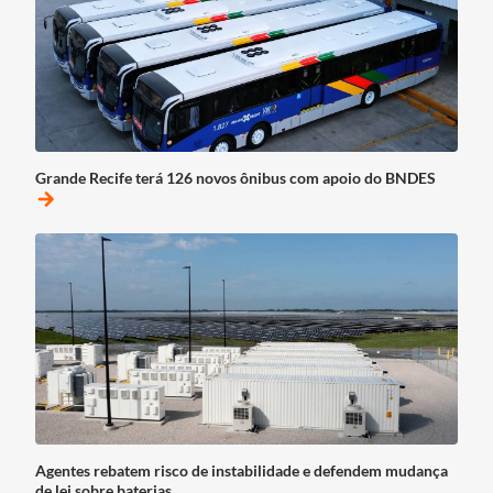
Grande Recife terá 126 novos ônibus com apoio do BNDES
arrow_forward
Agentes rebatem risco de instabilidade e defendem mudança
de lei sobre baterias