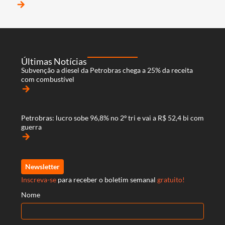
arrow_forward
Últimas Notícias
Subvenção a diesel da Petrobras chega a 25% da receita
com combustível
arrow_forward
Petrobras: lucro sobe 96,8% no 2º tri e vai a R$ 52,4 bi com
guerra
arrow_forward
Newsletter
Inscreva-se
para receber o boletim semanal
gratuito!
Nome