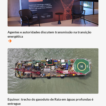
Agentes e autoridades discutem transmissão na transição
energética
arrow_forward
Equinor: trecho do gasoduto de Raia em águas profundas é
entregue