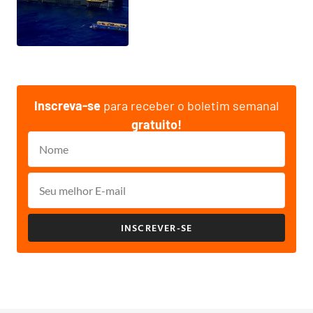
Inscreva-se
para receber o boletim semanal
gratuito!
INSCREVER-SE