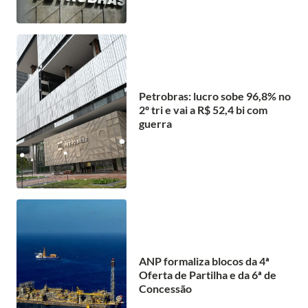
Petrobras: lucro sobe 96,8% no
2º tri e vai a R$ 52,4 bi com
guerra
ANP formaliza blocos da 4ª
Oferta de Partilha e da 6ª de
Concessão