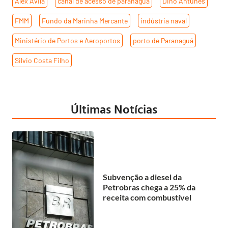
Alex Ávila
,
canal de acesso de paranaguá
,
Dino Antunes
,
FMM
,
Fundo da Marinha Mercante
,
indústria naval
,
Ministério de Portos e Aeroportos
,
porto de Paranaguá
,
Silvio Costa Filho
Últimas Notícias
Subvenção a diesel da
Petrobras chega a 25% da
receita com combustível