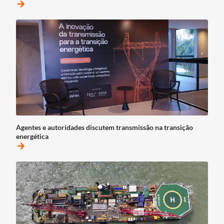
arrow_forward
Agentes e autoridades discutem transmissão na transição
energética
arrow_forward