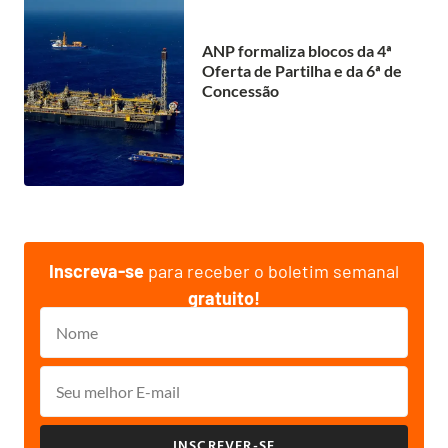
ANP formaliza blocos da 4ª
Oferta de Partilha e da 6ª de
Concessão
Inscreva-se
para receber o boletim semanal
gratuito!
INSCREVER-SE