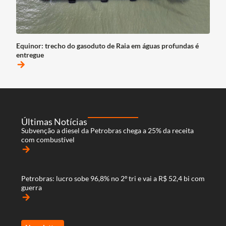
Equinor: trecho do gasoduto de Raia em águas profundas é
entregue
arrow_forward
Últimas Notícias
Subvenção a diesel da Petrobras chega a 25% da receita
com combustível
arrow_forward
Petrobras: lucro sobe 96,8% no 2º tri e vai a R$ 52,4 bi com
guerra
arrow_forward