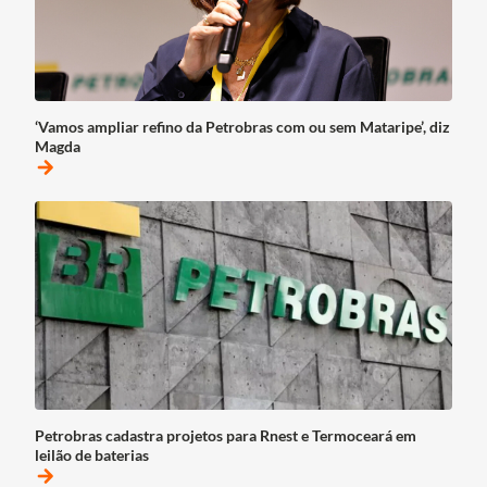
‘Vamos ampliar refino da Petrobras com ou sem Mataripe’, diz
Magda
arrow_forward
Petrobras cadastra projetos para Rnest e Termoceará em
leilão de baterias
arrow_forward