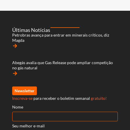
Últimas Notícias
Petrobras avança para entrar em minerais críticos, diz
Magda
arrow_forward
Abegás avalia que Gas Release pode ampliar competição
no gás natural
arrow_forward
Newsletter
Inscreva-se
para receber o boletim semanal
gratuito!
Nome
Seu melhor e-mail