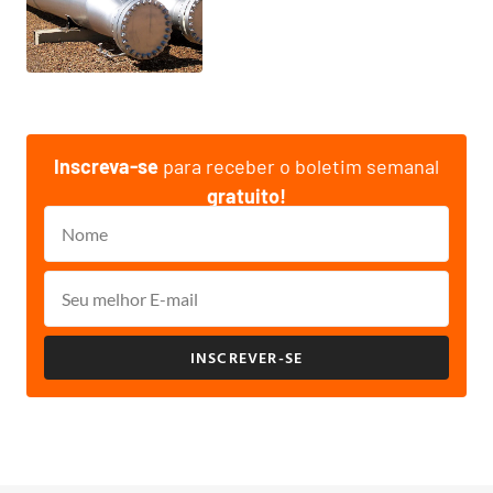
Inscreva-se
para receber o boletim semanal
gratuito!
INSCREVER-SE