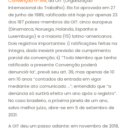
Convenção nº 169
, da OIT (Organização
Internacional do Trabalho). Ela foi aprovada em 27
de junho de 1989, ratificada até hoje por apenas 23
dos 187 países-membros da OIT: cinco europeus
(Dinamarca, Noruega, Holanda, Espanha e
Luxemburgo) e a maioria (15) latino-americanos.
Dois registros importantes: i) ratificações feitas na
íntegra, dado inexistir previsão de cumprimento
parcial da convenção; ii) “Todo Membro que tenha
ratificado a presente Convenção poderá
denunciá-la”, prevê seu art. 39, mas apenas de 10
em 10 anos “contados da entrada em vigor
mediante ato comunicado …”; entendido que “a
denúncia só surtirá efeito um ano após o registro”.
No caso brasileiro, a próxima janela de um ano,
salvo melhor juízo, abre-se em 5 de setembro de
2021.
A OIT deu um passo adiante: em novembro de 2018,