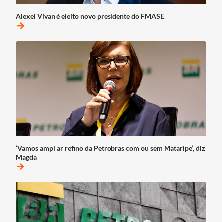
Alexei Vivan é eleito novo presidente do FMASE
arrow_forward
‘Vamos ampliar refino da Petrobras com ou sem Mataripe’, diz
Magda
arrow_forward