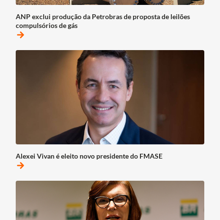
ANP exclui produção da Petrobras de proposta de leilões
compulsórios de gás
arrow_forward
Alexei Vivan é eleito novo presidente do FMASE
arrow_forward