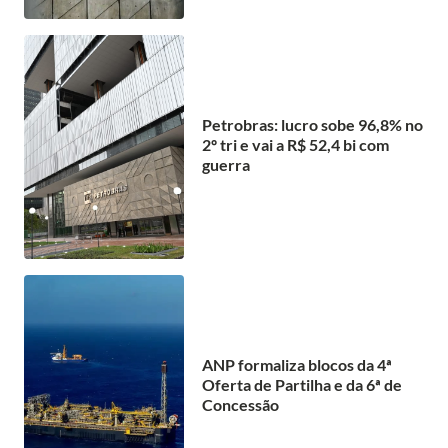
Petrobras: lucro sobe 96,8% no
2º tri e vai a R$ 52,4 bi com
guerra
ANP formaliza blocos da 4ª
Oferta de Partilha e da 6ª de
Concessão