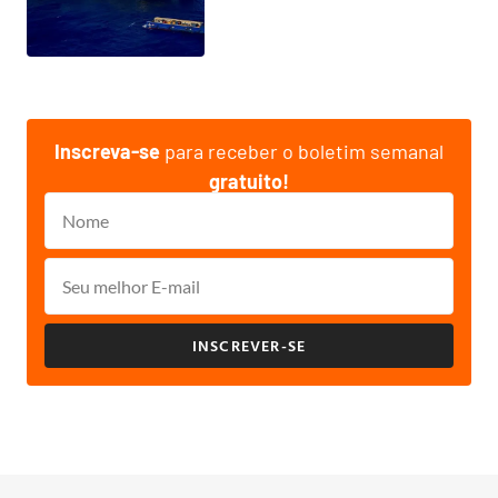
Inscreva-se
para receber o boletim semanal
gratuito!
INSCREVER-SE