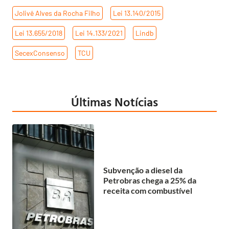
Jolivê Alves da Rocha Filho
,
Lei 13.140/2015
,
Lei 13.655/2018
,
Lei 14.133/2021
,
Lindb
,
SecexConsenso
,
TCU
Últimas Notícias
Subvenção a diesel da
Petrobras chega a 25% da
receita com combustível