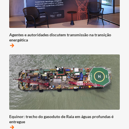
Agentes e autoridades discutem transmissão na transição
energética
arrow_forward
Equinor: trecho do gasoduto de Raia em águas profundas é
entregue
arrow_forward