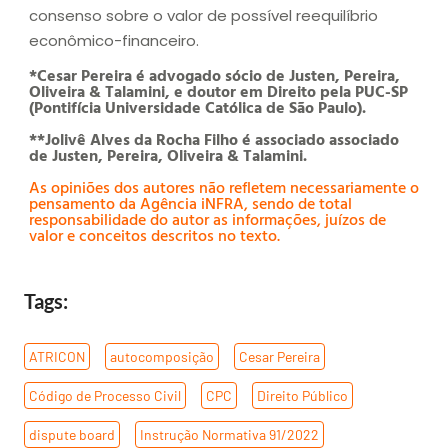
consenso sobre o valor de possível reequilíbrio
econômico-financeiro.
*Cesar Pereira é advogado sócio de Justen, Pereira,
Oliveira & Talamini, e doutor em Direito pela PUC-SP
(Pontifícia Universidade Católica de São Paulo).
**Jolivê Alves da Rocha Filho é associado associado
de Justen, Pereira, Oliveira & Talamini.
As opiniões dos autores não refletem necessariamente o
pensamento da Agência iNFRA, sendo de total
responsabilidade do autor as informações, juízos de
valor e conceitos descritos no texto.
Tags:
ATRICON
,
autocomposição
,
Cesar Pereira
,
Código de Processo Civil
,
CPC
,
Direito Público
,
dispute board
,
Instrução Normativa 91/2022
,