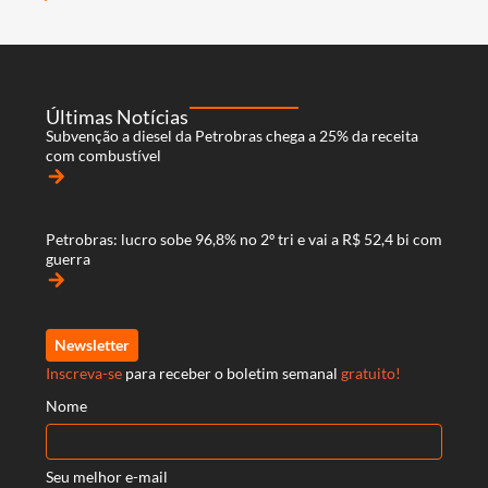
Últimas Notícias
Subvenção a diesel da Petrobras chega a 25% da receita
com combustível
arrow_forward
Petrobras: lucro sobe 96,8% no 2º tri e vai a R$ 52,4 bi com
guerra
arrow_forward
Newsletter
Inscreva-se
para receber o boletim semanal
gratuito!
Nome
Seu melhor e-mail