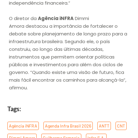
independência financeira.”
O diretor da
Agência iNFRA
Dimmi
Amora destacou a importância de fortalecer o
debate sobre planejamento de longo prazo para a
infraestrutura brasileira. Segundo ele, o país
construiu, ao longo das últimas décadas,
instrumentos que permitem orientar políticas
públicas e investimentos para além dos ciclos de
governo. “Quando existe uma visão de futuro, fica
mais fácil encontrar os caminhos para alcançá-la”,
afirmou.
Tags:
Agência iNFRA
,
Agenda Infra Brasil 2026
,
ANTT
,
CNT
,
Dimmi Amora
,
Guilherme Sampaio
,
Infra S.A.
,