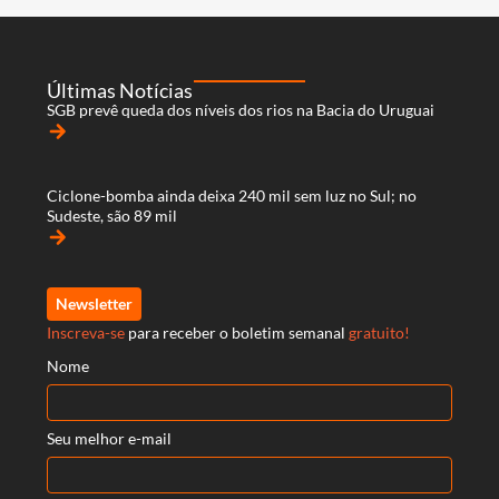
Últimas Notícias
SGB prevê queda dos níveis dos rios na Bacia do Uruguai
arrow_forward
Ciclone-bomba ainda deixa 240 mil sem luz no Sul; no
Sudeste, são 89 mil
arrow_forward
Newsletter
Inscreva-se
para receber o boletim semanal
gratuito!
Nome
Seu melhor e-mail