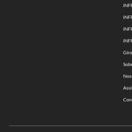
iNF
iNF
iNF
iNF
Gir
Sob
Nos
Assi
Con