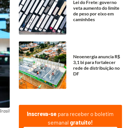
Lei do Frete: governo
veta aumento do limite
de peso por eixo em
caminhões
Neoenergia anuncia R$
3,1 bi para fortalecer
rede de distribuição no
DF
rasil
Inscreva-se
para receber o boletim
semanal
gratuito!