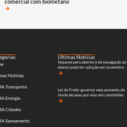
comercial com biometano
arrow_forward
egorias
Últimas Notícias
Impasse para abertura da navegação ao
me
etanol pode ter solução em novembro
arrow_forward
mas Notícias
RA Transporte
Lei do Frete: governo veta aumento do
limite de peso por eixo em caminhões
RA Energia
arrow_forward
RA Cidades
RA Saneamento