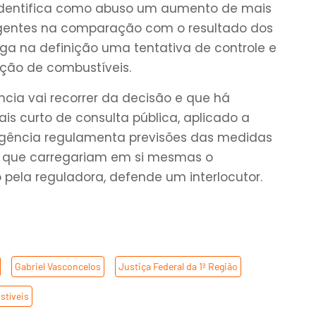
identifica como abuso um aumento de mais
gentes na comparação com o resultado dos
erga na definição uma tentativa de controle e
ação de combustíveis.
cia vai recorrer da decisão e que há
ais curto de consulta pública, aplicado a
 agência regulamenta previsões das medidas
26, que carregariam em si mesmas o
 pela reguladora, defende um interlocutor.
,
Gabriel Vasconcelos
,
Justiça Federal da 1ª Região
,
stíveis