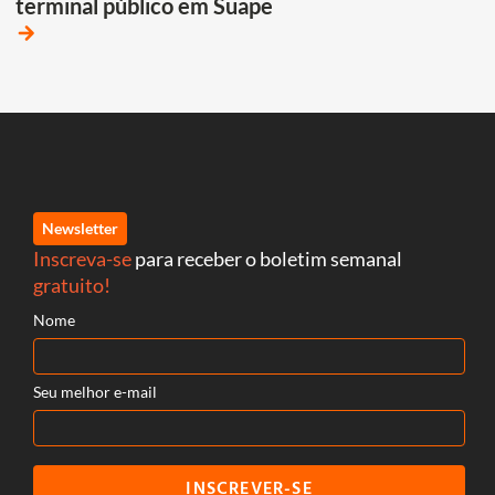
terminal público em Suape
arrow_forward
Newsletter
Inscreva-se
para receber o boletim semanal
gratuito!
Nome
Seu melhor e-mail
INSCREVER-SE