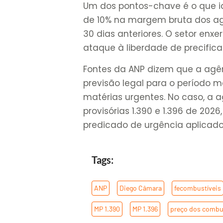
Um dos pontos-chave é o que 
de 10% na margem bruta dos a
30 dias anteriores. O setor enx
ataque à liberdade de precific
Fontes da ANP dizem que a agên
previsão legal para o período m
matérias urgentes. No caso, a
provisórias 1.390 e 1.396 de 20
predicado de urgência aplicado
Tags:
ANP
,
Diego Câmara
,
fecombustíveis
MP 1.390
,
MP 1.396
,
preço dos combu