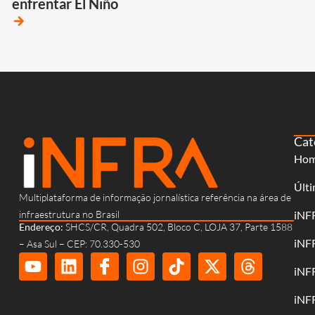
enfrentar El Niño
arrow_forward
Cat
Ho
Últi
Multiplataforma de informação jornalística referência na área de
infraestrutura no Brasil
iNF
Endereço:
SHCS/CR, Quadra 502, Bloco C, LOJA 37, Parte 1588
iNF
– Asa Sul – CEP: 70.330-530
iNF
iNF