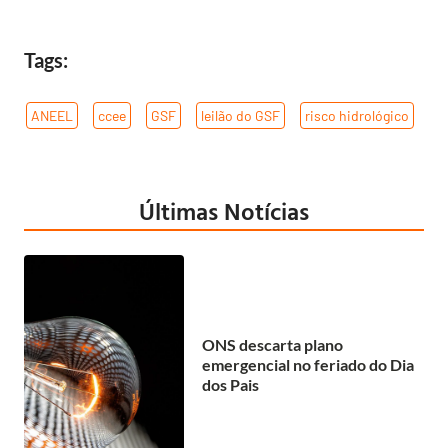
Tags:
ANEEL
,
ccee
,
GSF
,
leilão do GSF
,
risco hidrológico
Últimas Notícias
ONS descarta plano
emergencial no feriado do Dia
dos Pais