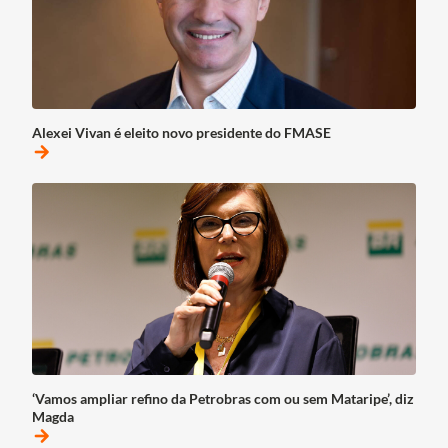
Alexei Vivan é eleito novo presidente do FMASE
arrow_forward
‘Vamos ampliar refino da Petrobras com ou sem Mataripe’, diz
Magda
arrow_forward