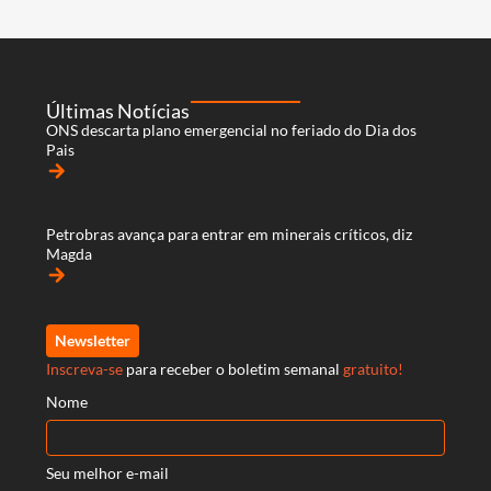
Últimas Notícias
ONS descarta plano emergencial no feriado do Dia dos
Pais
arrow_forward
Petrobras avança para entrar em minerais críticos, diz
Magda
arrow_forward
Newsletter
Inscreva-se
para receber o boletim semanal
gratuito!
Nome
Seu melhor e-mail