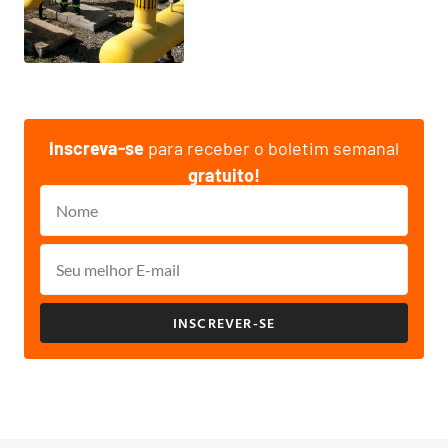
Inscreva-se
para receber o boletim semanal
gratuito!
INSCREVER-SE