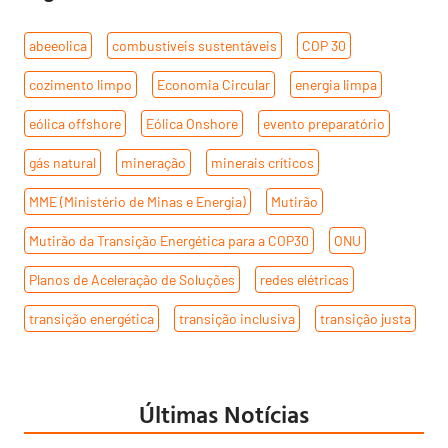
abeeolica
,
combustíveis sustentáveis
,
COP 30
,
cozimento limpo
,
Economia Circular
,
energia limpa
,
eólica offshore
,
Eólica Onshore
,
evento preparatório
,
gás natural
,
mineração
,
minerais críticos
,
MME (Ministério de Minas e Energia)
,
Mutirão
,
Mutirão da Transição Energética para a COP30
,
ONU
,
Planos de Aceleração de Soluções
,
redes elétricas
,
transição energética
,
transição inclusiva
,
transição justa
Últimas Notícias