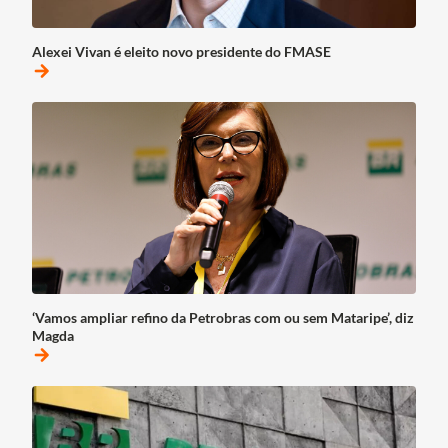
Alexei Vivan é eleito novo presidente do FMASE
arrow_forward
‘Vamos ampliar refino da Petrobras com ou sem Mataripe’, diz
Magda
arrow_forward