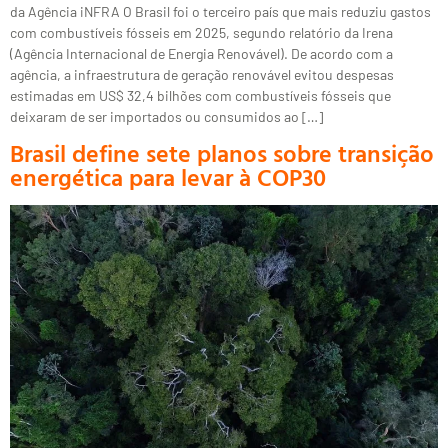
da Agência iNFRA O Brasil foi o terceiro país que mais reduziu gastos
com combustíveis fósseis em 2025, segundo relatório da Irena
(Agência Internacional de Energia Renovável). De acordo com a
agência, a infraestrutura de geração renovável evitou despesas
estimadas em US$ 32,4 bilhões com combustíveis fósseis que
deixaram de ser importados ou consumidos ao […]
Brasil define sete planos sobre transição
energética para levar à COP30