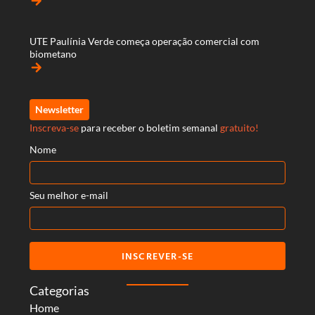
arrow_forward
UTE Paulínia Verde começa operação comercial com
biometano
arrow_forward
Newsletter
Inscreva-se
para receber o boletim semanal
gratuito!
Nome
Seu melhor e-mail
INSCREVER-SE
Categorias
Home