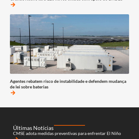
arrow_forward
Agentes rebatem risco de instabilidade e defendem mudança
de lei sobre baterias
arrow_forward
Últimas Notícias
CMSE adota medidas preventivas para enfrentar El Niño