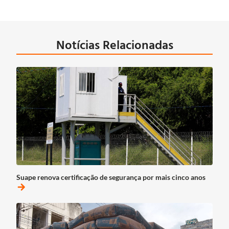
Notícias Relacionadas
Suape renova certificação de segurança por mais cinco anos
arrow_forward