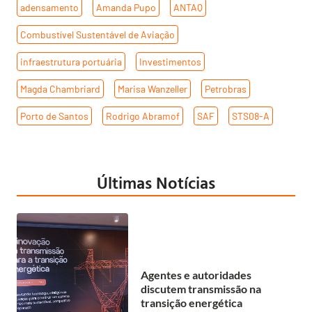
adensamento
,
Amanda Pupo
,
ANTAQ
,
Combustível Sustentável de Aviação
,
infraestrutura portuária
,
Investimentos
,
Magda Chambriard
,
Marisa Wanzeller
,
Petrobras
,
Porto de Santos
,
Rodrigo Abramof
,
SAF
,
STS08-A
Últimas Notícias
Agentes e autoridades
discutem transmissão na
transição energética