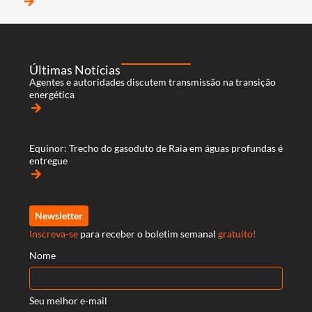
arrow_forward
Últimas Notícias
Agentes e autoridades discutem transmissão na transição
energética
arrow_forward
Equinor: Trecho do gasoduto de Raia em águas profundas é
entregue
arrow_forward
Newsletter
Inscreva-se
para receber o boletim semanal
gratuito!
Nome
Seu melhor e-mail