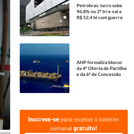
Petrobras: lucro sobe
96,8% no 2º tri e vai a
R$ 52,4 bi com guerra
ANP formaliza blocos
da 4ª Oferta de Partilha
e da 6ª de Concessão
Inscreva-se
para receber o boletim
semanal
gratuito!
sília