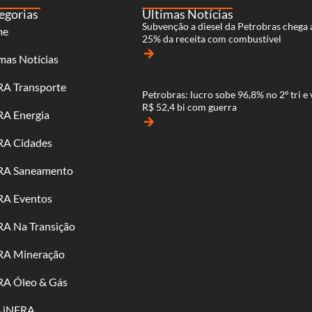
egorias
Últimas Notícias
Subvenção a diesel da Petrobras chega 
me
25% da receita com combustível
arrow_forward
mas Notícias
RA Transporte
Petrobras: lucro sobe 96,8% no 2º tri e 
R$ 52,4 bi com guerra
RA Energia
arrow_forward
RA Cidades
RA Saneamento
RA Eventos
RA Na Transição
RA Mineração
RA Óleo & Gás
o iNFRA