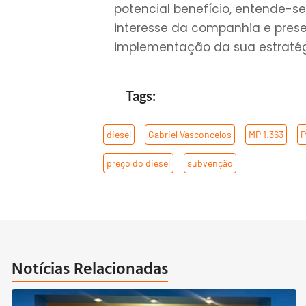
potencial benefício, entende-
interesse da companhia e preser
implementação da sua estratégi
Tags:
diesel
,
Gabriel Vasconcelos
,
MP 1.363
,
P
preço do diesel
,
subvenção
Notícias Relacionadas