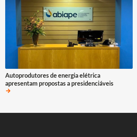
Autoprodutores de energia elétrica
apresentam propostas a presidenciáveis
arrow_forward