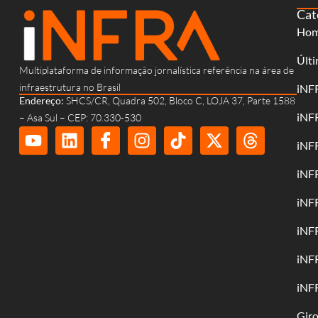
Cat
Ho
Últi
Multiplataforma de informação jornalística referência na área de
infraestrutura no Brasil
iNF
Endereço:
SHCS/CR, Quadra 502, Bloco C, LOJA 37, Parte 1588
iNF
– Asa Sul – CEP: 70.330-530
iNF
iNF
iNF
iNF
iNF
iNF
Gir