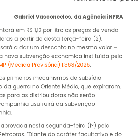
Gabriel Vasconcelos, da Agência iNFRA
ará em R$ 1,12 por litro os preços de venda
doras a partir de desta terça-feira (2).
ssará a dar um desconto no mesmo valor –
o pela nova subvenção econômica instituída pelo
MP (Medida Provisória) 1.363/2026
.
os primeiros mecanismos de subsídio
 da guerra no Oriente Médio, que expiraram.
s para as distribuidoras não serão
companhia usufruirá da subvenção
hia.
aprovada nesta segunda-feira (1º) pelo
trobras. “Diante do caráter facultativo e do