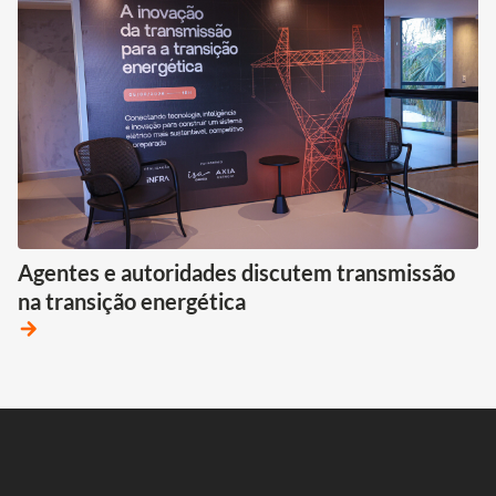
Agentes e autoridades discutem transmissão
na transição energética
arrow_forward