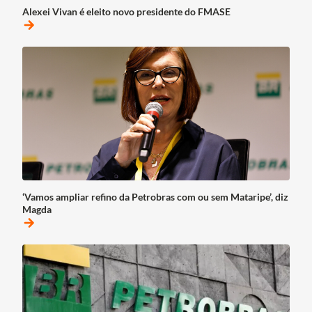
Alexei Vivan é eleito novo presidente do FMASE
arrow_forward
‘Vamos ampliar refino da Petrobras com ou sem Mataripe’, diz
Magda
arrow_forward