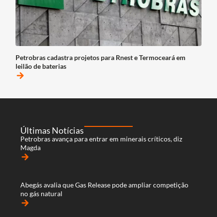
Petrobras cadastra projetos para Rnest e Termoceará em
leilão de baterias
arrow_forward
Últimas Notícias
Petrobras avança para entrar em minerais críticos, diz
Magda
arrow_forward
Abegás avalia que Gas Release pode ampliar competição
no gás natural
arrow_forward