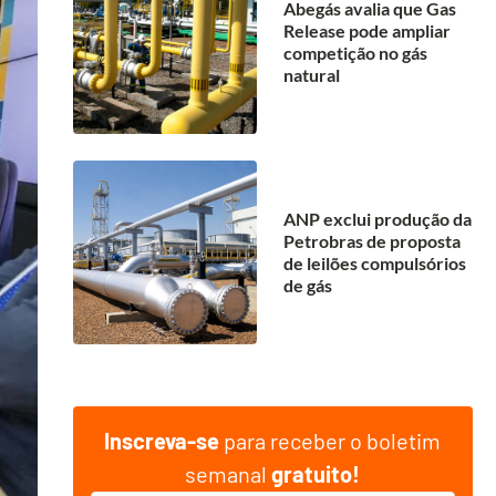
Abegás avalia que Gas
Release pode ampliar
competição no gás
natural
ANP exclui produção da
Petrobras de proposta
de leilões compulsórios
de gás
Inscreva-se
para receber o boletim
semanal
gratuito!