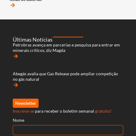
arrow_forward
Últimas Notícias
Petrobras avança em parcerias e pesquisa para entrar em
minerais críticos, diz Magda
arrow_forward
Abegás avalia que Gas Release pode ampliar competição
no gás natural
arrow_forward
Newsletter
Inscreva-se
para receber o boletim semanal
gratuito!
Nome