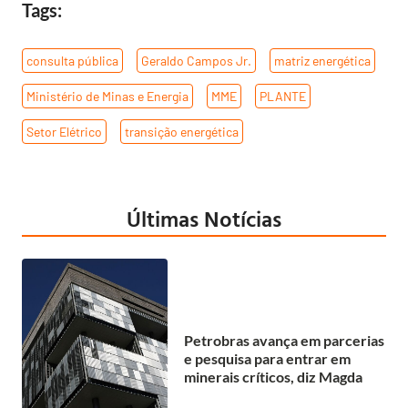
Tags:
consulta pública
,
Geraldo Campos Jr.
,
matriz energética
,
Ministério de Minas e Energia
,
MME
,
PLANTE
,
Setor Elétrico
,
transição energética
Últimas Notícias
Petrobras avança em parcerias
e pesquisa para entrar em
minerais críticos, diz Magda