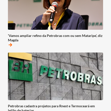
‘Vamos ampliar refino da Petrobras com ou sem Mataripe’, diz
Magda
arrow_forward
Petrobras cadastra projetos para Rnest e Termoceará em
leilão de baterias