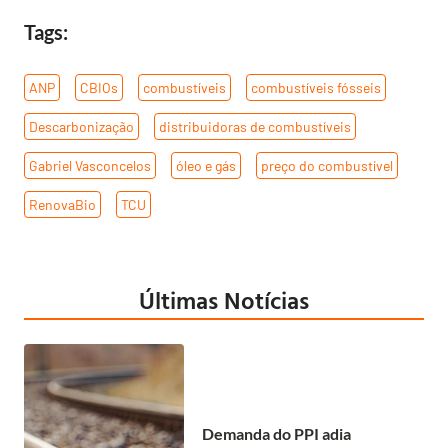
Tags:
ANP
,
CBIOs
,
combustíveis
,
combustíveis fósseis
,
Descarbonização
,
distribuidoras de combustíveis
,
Gabriel Vasconcelos
,
óleo e gás
,
preço do combustível
,
RenovaBio
,
TCU
Últimas Notícias
Demanda do PPI adia