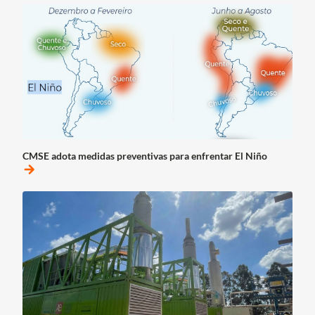
CMSE adota medidas preventivas para enfrentar El Niño
arrow_forward