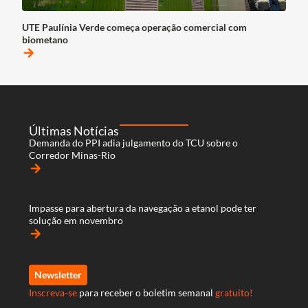
UTE Paulínia Verde começa operação comercial com
biometano
arrow_forward
Últimas Notícias
Demanda do PPI adia julgamento do TCU sobre o
Corredor Minas-Rio
arrow_forward
Impasse para abertura da navegação a etanol pode ter
solução em novembro
arrow_forward
Newsletter
Inscreva-se
para receber o boletim semanal
gratuito!