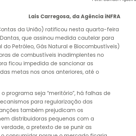
Lais Carregosa, da Agência iNFRA
Contas da União) ratificou nesta quarta-feira
o Dantas, que assinou medida cautelar para
 do Petróleo, Gás Natural e Biocombustíveis)
doras de combustíveis inadimplentes no
ra ficou impedida de sancionar as
as metas nos anos anteriores, até o
 programa seja “meritório”, há falhas de
ecanismos para regularização das
s sanções também prejudicam os
nem distribuidoras pequenas com a
 verdade, a pretexto de se punir as
o o consumidor porque o mercado ficaria