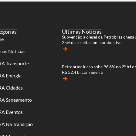
egorias
Últimas Notícias
Subvenção a diesel da Petrobras chega 
me
25% da receita com combustível
arrow_forward
mas Notícias
RA Transporte
Petrobras: lucro sobe 96,8% no 2º tri e 
R$ 52,4 bi com guerra
RA Energia
arrow_forward
RA Cidades
RA Saneamento
RA Eventos
RA Na Transição