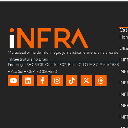
Cat
Ho
Últi
Multiplataforma de informação jornalística referência na área de
infraestrutura no Brasil
iNF
Endereço:
SHCS/CR, Quadra 502, Bloco C, LOJA 37, Parte 1588
iNF
– Asa Sul – CEP: 70.330-530
iNF
iNF
iNF
iNF