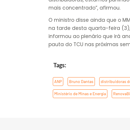
mais concentrado”, afirmou.
O ministro disse ainda que o MM
na tarde desta quarta-feira (3)
informou ao plenário que irá an
pauta do TCU nas próximas se
Tags:
ANP
,
Bruno Dantas
,
distribuidoras 
Ministério de Minas e Energia
,
RenovaB