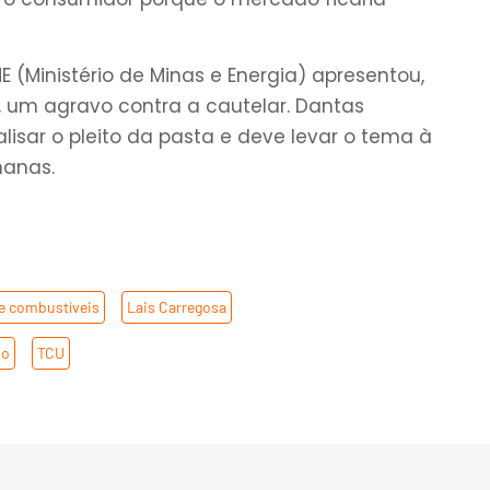
E (Ministério de Minas e Energia) apresentou,
, um agravo contra a cautelar. Dantas
alisar o pleito da pasta e deve levar o tema à
manas.
de combustíveis
,
Lais Carregosa
,
io
,
TCU