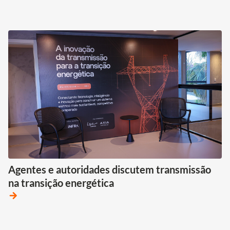
Agentes e autoridades discutem transmissão
na transição energética
arrow_forward