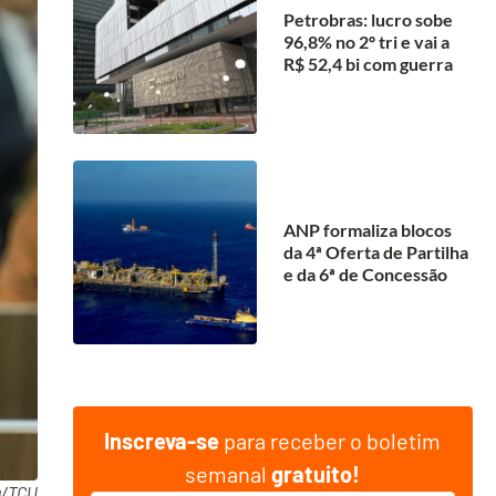
Petrobras: lucro sobe
96,8% no 2º tri e vai a
R$ 52,4 bi com guerra
ANP formaliza blocos
da 4ª Oferta de Partilha
e da 6ª de Concessão
Inscreva-se
para receber o boletim
semanal
gratuito!
a/TCU