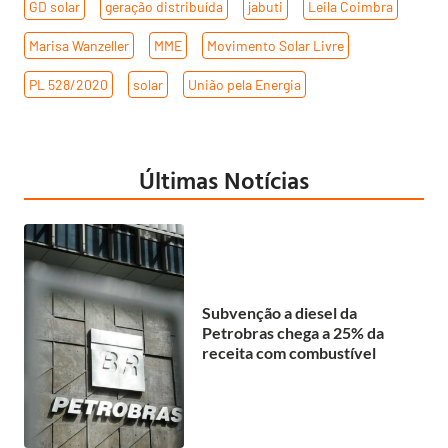
GD solar
,
geração distribuída
,
jabuti
,
Leila Coimbra
,
Marisa Wanzeller
,
MME
,
Movimento Solar Livre
,
PL 528/2020
,
solar
,
União pela Energia
Últimas Notícias
Subvenção a diesel da
Petrobras chega a 25% da
receita com combustível