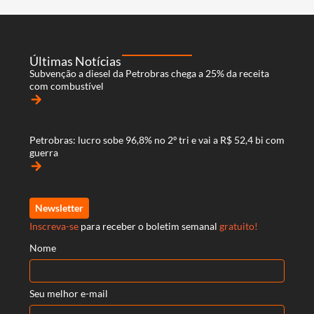
Últimas Notícias
Subvenção a diesel da Petrobras chega a 25% da receita
com combustível
arrow_forward
Petrobras: lucro sobe 96,8% no 2º tri e vai a R$ 52,4 bi com
guerra
arrow_forward
Newsletter
Inscreva-se
para receber o boletim semanal
gratuito!
Nome
Seu melhor e-mail