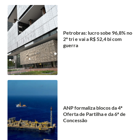
Petrobras: lucro sobe 96,8% no
2º tri e vai a R$ 52,4 bi com
guerra
ANP formaliza blocos da 4ª
Oferta de Partilha e da 6ª de
Concessão