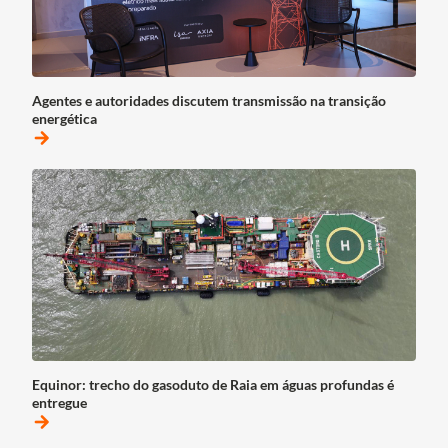
Agentes e autoridades discutem transmissão na transição
energética
arrow_forward
Equinor: trecho do gasoduto de Raia em águas profundas é
entregue
arrow_forward