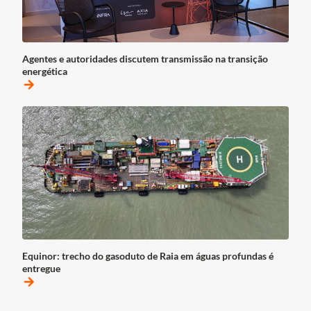
Agentes e autoridades discutem transmissão na transição
energética
arrow_forward
Equinor: trecho do gasoduto de Raia em águas profundas é
entregue
arrow_forward