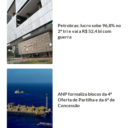
Petrobras: lucro sobe 96,8% no
2º tri e vai a R$ 52,4 bi com
guerra
ANP formaliza blocos da 4ª
Oferta de Partilha e da 6ª de
Concessão