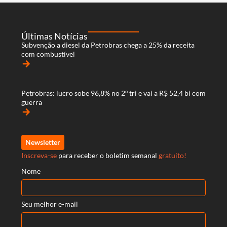
Últimas Notícias
Subvenção a diesel da Petrobras chega a 25% da receita
com combustível
arrow_forward
Petrobras: lucro sobe 96,8% no 2º tri e vai a R$ 52,4 bi com
guerra
arrow_forward
Newsletter
Inscreva-se
para receber o boletim semanal
gratuito!
Nome
Seu melhor e-mail