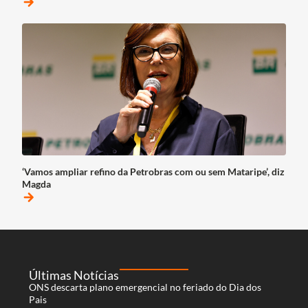
arrow_forward
‘Vamos ampliar refino da Petrobras com ou sem Mataripe’, diz
Magda
arrow_forward
Últimas Notícias
ONS descarta plano emergencial no feriado do Dia dos
Pais