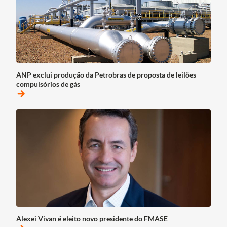
ANP exclui produção da Petrobras de proposta de leilões
compulsórios de gás
arrow_forward
Alexei Vivan é eleito novo presidente do FMASE