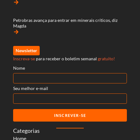
arrow_forward
Petrobras avança para entrar em minerais críticos, diz
Magda
arrow_forward
Newsletter
Inscreva-se
para receber o boletim semanal
gratuito!
Nome
Seu melhor e-mail
INSCREVER-SE
Categorias
Home