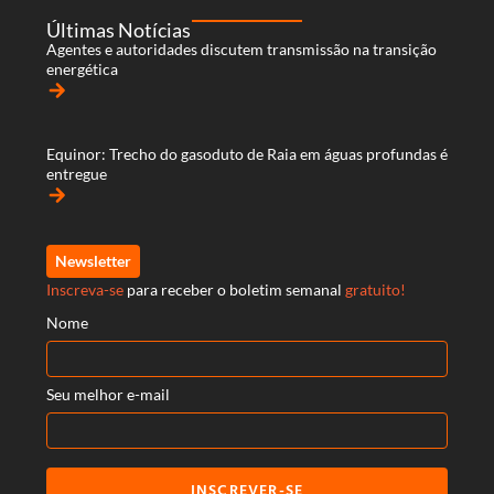
Últimas Notícias
Agentes e autoridades discutem transmissão na transição
energética
arrow_forward
Equinor: Trecho do gasoduto de Raia em águas profundas é
entregue
arrow_forward
Newsletter
Inscreva-se
para receber o boletim semanal
gratuito!
Nome
Seu melhor e-mail
INSCREVER-SE