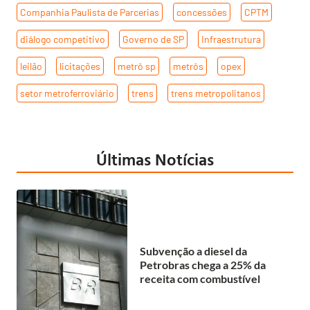
Companhia Paulista de Parcerias
,
concessões
,
CPTM
,
diálogo competitivo
,
Governo de SP
,
Infraestrutura
,
leilão
,
licitações
,
metrô sp
,
metrôs
,
opex
,
setor metroferroviário
,
trens
,
trens metropolitanos
Últimas Notícias
Subvenção a diesel da
Petrobras chega a 25% da
receita com combustível