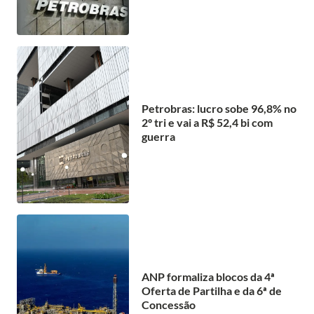
Petrobras: lucro sobe 96,8% no
2º tri e vai a R$ 52,4 bi com
guerra
ANP formaliza blocos da 4ª
Oferta de Partilha e da 6ª de
Concessão