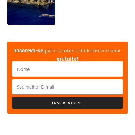
Inscreva-se
para receber o boletim semanal
gratuito!
INSCREVER-SE