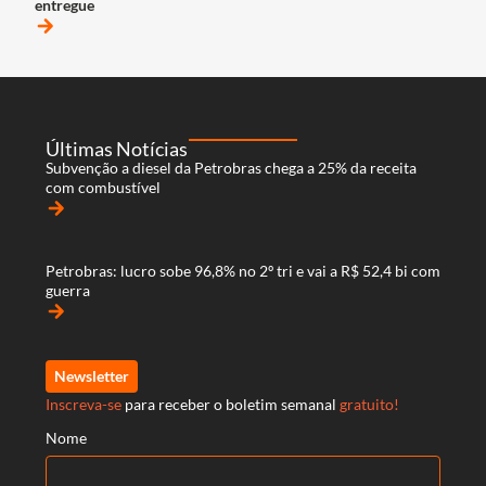
entregue
arrow_forward
Últimas Notícias
Subvenção a diesel da Petrobras chega a 25% da receita
com combustível
arrow_forward
Petrobras: lucro sobe 96,8% no 2º tri e vai a R$ 52,4 bi com
guerra
arrow_forward
Newsletter
Inscreva-se
para receber o boletim semanal
gratuito!
Nome