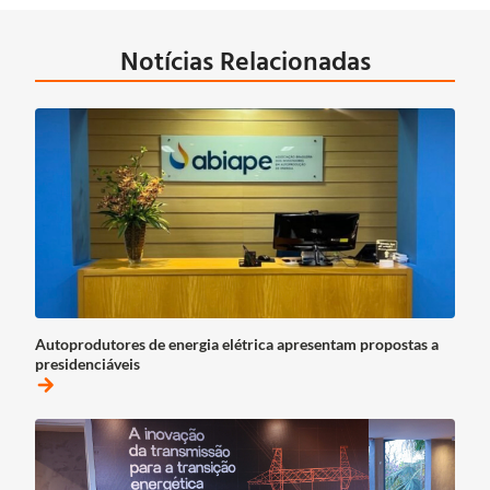
Notícias Relacionadas
Autoprodutores de energia elétrica apresentam propostas a
presidenciáveis
arrow_forward