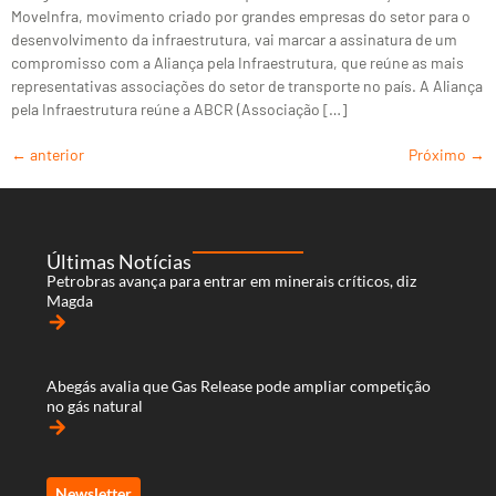
MoveInfra, movimento criado por grandes empresas do setor para o
desenvolvimento da infraestrutura, vai marcar a assinatura de um
compromisso com a Aliança pela Infraestrutura, que reúne as mais
representativas associações do setor de transporte no país. A Aliança
pela Infraestrutura reúne a ABCR (Associação […]
←
anterior
Próximo
→
Últimas Notícias
Petrobras avança para entrar em minerais críticos, diz
Magda
arrow_forward
Abegás avalia que Gas Release pode ampliar competição
no gás natural
arrow_forward
Newsletter