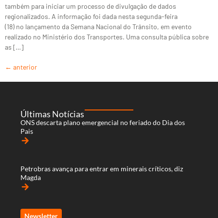
também para iniciar um processo de divulgação de dados
regionalizados. A informação foi dada nesta segunda-feira
(18) no lançamento da Semana Nacional do Trânsito, em evento
realizado no Ministério dos Transportes. Uma consulta pública sobre
as […]
←
anterior
Últimas Notícias
ONS descarta plano emergencial no feriado do Dia dos
Pais
arrow_forward
Petrobras avança para entrar em minerais críticos, diz
Magda
arrow_forward
Newsletter