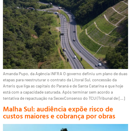
Amanda Pupo, da Agência iNFRA O governo definiu um plano de duas
etapas para reestruturar o contrato da Litoral Sul, concessão da
Arteris que liga as capitais do Paraná e de Santa Catarina e que hoje
está com a capacidade saturada. Após terminar sem acordo a
tentativa de repactuação na SecexConsenso do TCU (Tribunal de […]
Malha Sul: audiência expõe risco de
custos maiores e cobrança por obras