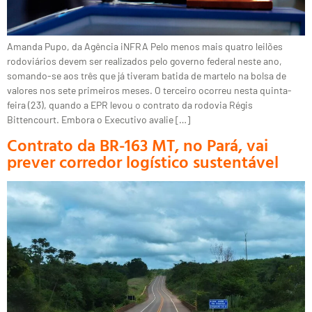
Amanda Pupo, da Agência iNFRA Pelo menos mais quatro leilões
rodoviários devem ser realizados pelo governo federal neste ano,
somando-se aos três que já tiveram batida de martelo na bolsa de
valores nos sete primeiros meses. O terceiro ocorreu nesta quinta-
feira (23), quando a EPR levou o contrato da rodovia Régis
Bittencourt. Embora o Executivo avalie […]
Contrato da BR-163 MT, no Pará, vai
prever corredor logístico sustentável