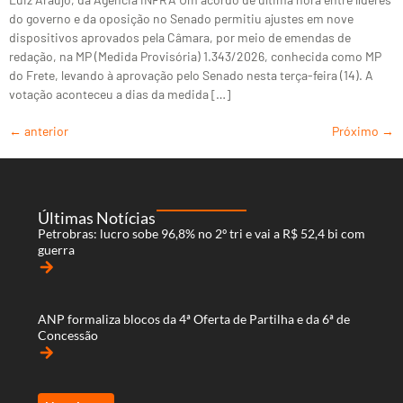
do governo e da oposição no Senado permitiu ajustes em nove
dispositivos aprovados pela Câmara, por meio de emendas de
redação, na MP (Medida Provisória) 1.343/2026, conhecida como MP
do Frete, levando à aprovação pelo Senado nesta terça-feira (14). A
votação aconteceu a dias da medida […]
←
anterior
Próximo
→
Últimas Notícias
Petrobras: lucro sobe 96,8% no 2º tri e vai a R$ 52,4 bi com
guerra
arrow_forward
ANP formaliza blocos da 4ª Oferta de Partilha e da 6ª de
Concessão
arrow_forward