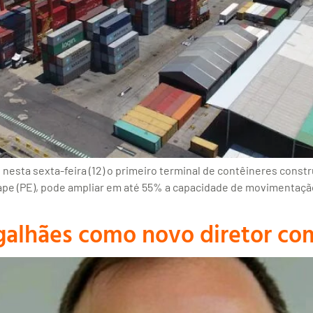
 nesta sexta-feira (12) o primeiro terminal de contêineres cons
ape (PE), pode ampliar em até 55% a capacidade de movimentação
alhães como novo diretor com