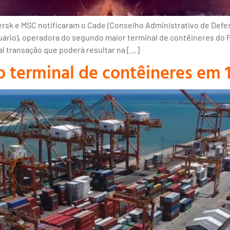
rsk e MSC notificaram o Cade (Conselho Administrativo de Def
uário), operadora do segundo maior terminal de contêineres do P
al transação que poderá resultar na […]
ro terminal de contêineres em 