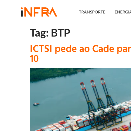
TRANSPORTE
ENERGI
Tag:
BTP
ICTSI pede ao Cade pa
10