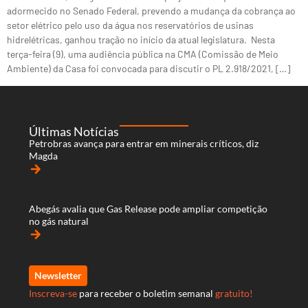
adormecido no Senado Federal, prevendo a mudança da cobrança ao
setor elétrico pelo uso da água nos reservatórios de usinas
hidrelétricas, ganhou tração no início da atual legislatura. Nesta
terça-feira (9), uma audiência pública na CMA (Comissão de Meio
Ambiente) da Casa foi convocada para discutir o PL 2.918/2021, […]
Últimas Notícias
Petrobras avança para entrar em minerais críticos, diz
Magda
arrow_forward
Abegás avalia que Gas Release pode ampliar competição
no gás natural
arrow_forward
Newsletter
Inscreva-se
para receber o boletim semanal
gratuito!