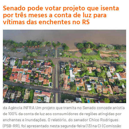
Senado pode votar projeto que isenta
por três meses a conta de luz para
vítimas das enchentes no RS
da Agência iNFRA Um projeto que tramita no Senado concede anistia
de 100% da conta de luz aos consumidores de regiões atingidas por
enchentes e inundações. O relatório, do senador Chico Rodrigues
(PSB-RR), foi apresentado nesta segunda-feira (13) na CI (Comissão