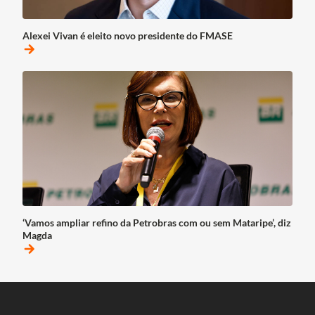
Alexei Vivan é eleito novo presidente do FMASE
arrow_forward
‘Vamos ampliar refino da Petrobras com ou sem Mataripe’, diz
Magda
arrow_forward