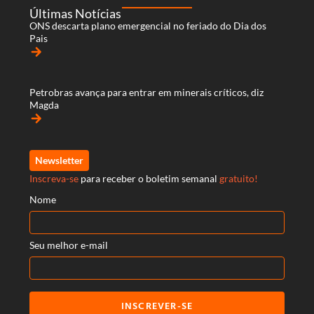
Últimas Notícias
ONS descarta plano emergencial no feriado do Dia dos
Pais
arrow_forward
Petrobras avança para entrar em minerais críticos, diz
Magda
arrow_forward
Newsletter
Inscreva-se
para receber o boletim semanal
gratuito!
Nome
Seu melhor e-mail
INSCREVER-SE