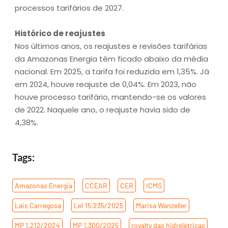
processos tarifários de 2027.
Histórico de reajustes
Nos últimos anos, os reajustes e revisões tarifárias
da Amazonas Energia têm ficado abaixo da média
nacional. Em 2025, a tarifa foi reduzida em 1,35%. Já
em 2024, houve reajuste de 0,04%. Em 2023, não
houve processo tarifário, mantendo-se os valores
de 2022. Naquele ano, o reajuste havia sido de
4,38%.
Tags:
Amazonas Energia
,
CCEAR
,
CER
,
ICMS
,
Lais Carregosa
,
Lei 15.235/2025
,
Marisa Wanzeller
,
MP 1.212/2024
,
MP 1.300/2025
,
royalty das hidrelétricas
,