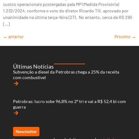
custos operacionais postergadas pela MP (Medida Provisória)
1.232/2024, conforme o voto do diretor Ricardo Tili, aprovado por
unanimidade na última terça-feira (27). No entanto, cerca de R$ 290
[…]
←
anterior
Próximo
→
Últimas Notícias
Subvenção a diesel da Petrobras chega a 25% da receita
com combustível
arrow_forward
Petrobras: lucro sobe 96,8% no 2º tri e vai a R$ 52,4 bi com
guerra
arrow_forward
Newsletter