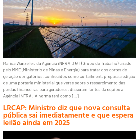
Marisa Wanzeller, da Agência iNFRA O GT (Grupo de Trabalho) criado
pelo MME (Ministério de Minas e Energia) para tratar dos cortes de
geração obrigatórios, conhecidos como curtailment, prepara a edição
de uma portaria ministerial que verse sobre o ressarcimento das
perdas financeiras para geradores, disseram fontes da equipe à
Agência iNFRA. A norma terá como […]
LRCAP: Ministro diz que nova consulta
pública sai imediatamente e que espera
leilão ainda em 2025