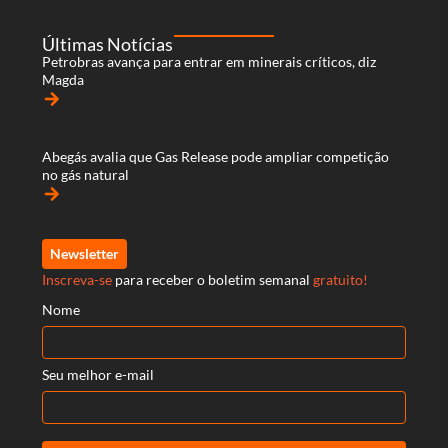
Últimas Notícias
Petrobras avança para entrar em minerais críticos, diz
Magda
arrow_forward
Abegás avalia que Gas Release pode ampliar competição
no gás natural
arrow_forward
Newsletter
Inscreva-se
para receber o boletim semanal
gratuito!
Nome
Seu melhor e-mail