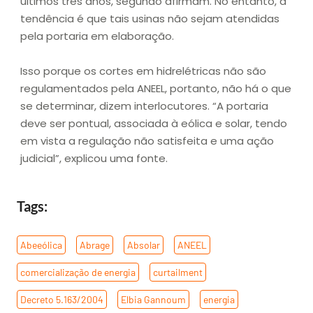
últimos três anos, segundo afirmam. No entanto, a
tendência é que tais usinas não sejam atendidas
pela portaria em elaboração.
Isso porque os cortes em hidrelétricas não são
regulamentados pela ANEEL, portanto, não há o que
se determinar, dizem interlocutores. “A portaria
deve ser pontual, associada à eólica e solar, tendo
em vista a regulação não satisfeita e uma ação
judicial”, explicou uma fonte.
Tags:
Abeeólica
,
Abrage
,
Absolar
,
ANEEL
,
comercialização de energia
,
curtailment
,
Decreto 5.163/2004
,
Elbia Gannoum
,
energia
,