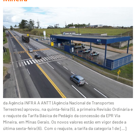
da Agência iNFRA A ANTT (Agência Nacional de Transportes
Terrestres) aprovou, na quinta-feira (5), a primeira Revisão Ordinária e
o reajuste da Tarifa Básica de Pedágio da concessão da EPR Via
Mineira, em Minas Gerais. Os novos valores estão em vigor desde a
última sexta-feira (6). Com o reajuste, a tarifa da categoria 1 de […]