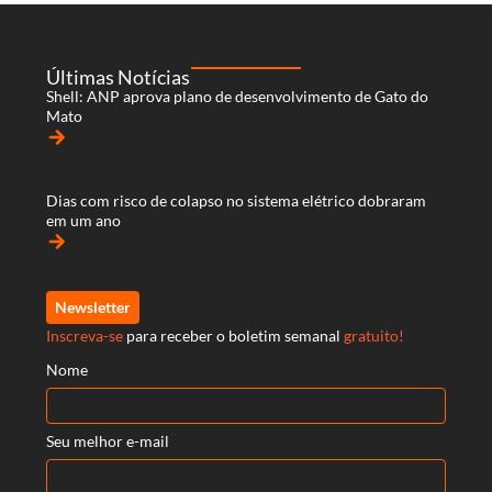
Últimas Notícias
Shell: ANP aprova plano de desenvolvimento de Gato do
Mato
arrow_forward
Dias com risco de colapso no sistema elétrico dobraram
em um ano
arrow_forward
Newsletter
Inscreva-se
para receber o boletim semanal
gratuito!
Nome
Seu melhor e-mail