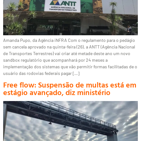
Amanda Pupo, da Agência iNFRA Com o regulamento para o pedágio
sem cancela aprovado na quinta-feira (26), a ANTT (Agência Nacional
de Transportes Terrestres) vai criar até metade deste ano um novo
sandbox regulatório que acompanhará por 24 meses a
implementação dos sistemas que vão permitir formas facilitadas de o
usuário das rodovias federais pagar […]
Free flow: Suspensão de multas está em
estágio avançado, diz ministério