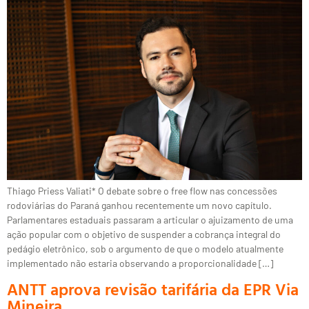
Thiago Priess Valiati* O debate sobre o free flow nas concessões
rodoviárias do Paraná ganhou recentemente um novo capítulo.
Parlamentares estaduais passaram a articular o ajuizamento de uma
ação popular com o objetivo de suspender a cobrança integral do
pedágio eletrônico, sob o argumento de que o modelo atualmente
implementado não estaria observando a proporcionalidade […]
ANTT aprova revisão tarifária da EPR Via
Mineira