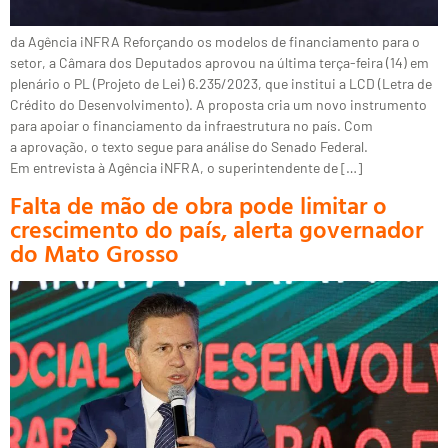
da Agência iNFRA Reforçando os modelos de financiamento para o
setor, a Câmara dos Deputados aprovou na última terça-feira (14) em
plenário o PL (Projeto de Lei) 6.235/2023, que institui a LCD (Letra de
Crédito do Desenvolvimento). A proposta cria um novo instrumento
para apoiar o financiamento da infraestrutura no país. Com
a aprovação, o texto segue para análise do Senado Federal.
Em entrevista à Agência iNFRA, o superintendente de […]
Falta de mão de obra pode limitar o
crescimento do país, alerta governador
do Mato Grosso