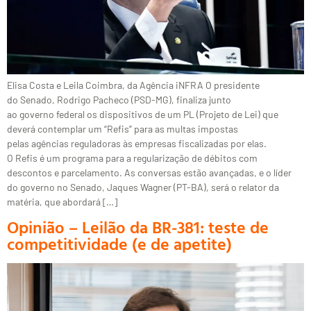
Elisa Costa e Leila Coimbra, da Agência iNFRA O presidente
do Senado, Rodrigo Pacheco (PSD-MG), finaliza junto
ao governo federal os dispositivos de um PL (Projeto de Lei) que
deverá contemplar um “Refis” para as multas impostas
pelas agências reguladoras às empresas fiscalizadas por elas.
O Refis é um programa para a regularização de débitos com
descontos e parcelamento. As conversas estão avançadas, e o líder
do governo no Senado, Jaques Wagner (PT-BA), será o relator da
matéria, que abordará […]
Opinião – Leilão da BR-381: teste de
competitividade (e de apetite)