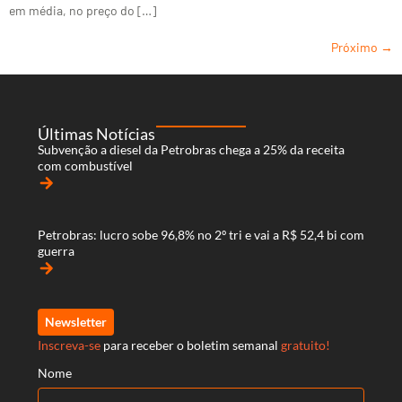
em média, no preço do […]
Próximo
→
Últimas Notícias
Subvenção a diesel da Petrobras chega a 25% da receita
com combustível
arrow_forward
Petrobras: lucro sobe 96,8% no 2º tri e vai a R$ 52,4 bi com
guerra
arrow_forward
Newsletter
Inscreva-se
para receber o boletim semanal
gratuito!
Nome