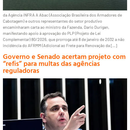
da Agência iNFRA A Abac (Associação Brasileira dos Armadores de
Cabotagem) e outros representantes do setor produtivo
encaminharam carta ao ministro da Fazenda, Dario Durigan,
manifestando apoio à aprovação do PLP (Projeto de Lei
Complementar) 80/2026, que prorroga até 8 de janeiro de 2032 a não
incidência do AFRMM (Adicional ao Frete para Renovação da […]
Governo e Senado acertam projeto com
“refis” para multas das agências
reguladoras