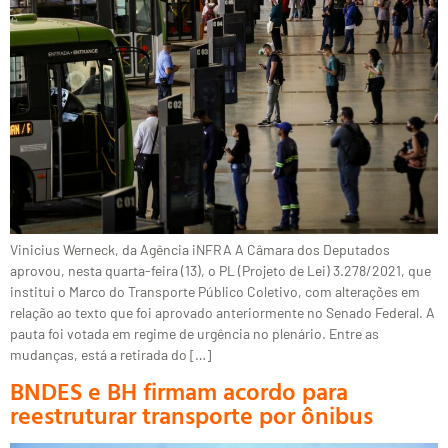
Vinicius Werneck, da Agência iNFRA A Câmara dos Deputados
aprovou, nesta quarta-feira (13), o PL (Projeto de Lei) 3.278/2021, que
institui o Marco do Transporte Público Coletivo, com alterações em
relação ao texto que foi aprovado anteriormente no Senado Federal. A
pauta foi votada em regime de urgência no plenário. Entre as
mudanças, está a retirada do […]
BNDES e BH firmam acordo para
reestruturar transporte por ônibus