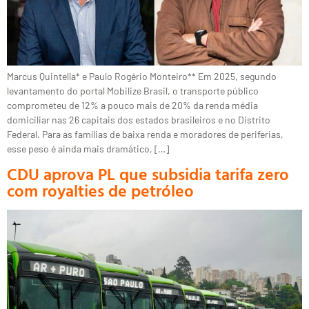
Marcus Quintella* e Paulo Rogério Monteiro** Em 2025, segundo
levantamento do portal Mobilize Brasil, o transporte público
comprometeu de 12% a pouco mais de 20% da renda média
domiciliar nas 26 capitais dos estados brasileiros e no Distrito
Federal. Para as famílias de baixa renda e moradores de periferias,
esse peso é ainda mais dramático, […]
CDU aprova PL que subsidia tarifa zero
com royalties de petróleo