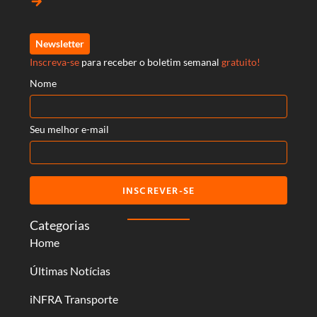
arrow_forward
Newsletter
Inscreva-se
para receber o boletim semanal
gratuito!
Nome
Seu melhor e-mail
INSCREVER-SE
Categorias
Home
Últimas Notícias
iNFRA Transporte