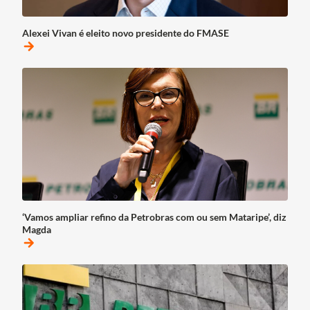
Alexei Vivan é eleito novo presidente do FMASE
arrow_forward
‘Vamos ampliar refino da Petrobras com ou sem Mataripe’, diz
Magda
arrow_forward