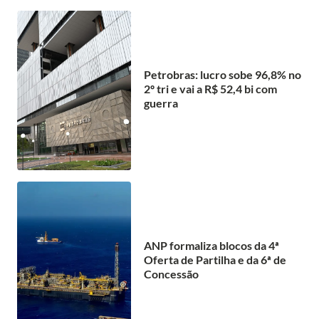
Petrobras: lucro sobe 96,8% no
2º tri e vai a R$ 52,4 bi com
guerra
ANP formaliza blocos da 4ª
Oferta de Partilha e da 6ª de
Concessão