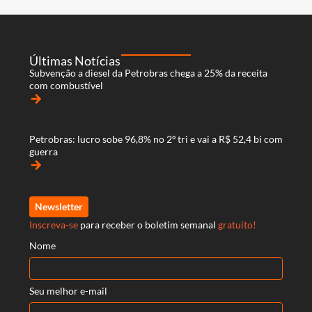
Últimas Notícias
Subvenção a diesel da Petrobras chega a 25% da receita
com combustível
arrow_forward
Petrobras: lucro sobe 96,8% no 2º tri e vai a R$ 52,4 bi com
guerra
arrow_forward
Newsletter
Inscreva-se
para receber o boletim semanal
gratuito!
Nome
Seu melhor e-mail