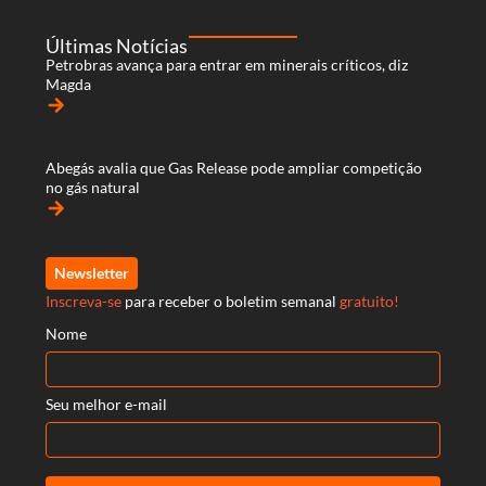
Últimas Notícias
Petrobras avança para entrar em minerais críticos, diz
Magda
arrow_forward
Abegás avalia que Gas Release pode ampliar competição
no gás natural
arrow_forward
Newsletter
Inscreva-se
para receber o boletim semanal
gratuito!
Nome
Seu melhor e-mail