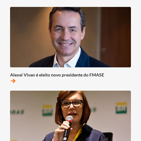
Alexei Vivan é eleito novo presidente do FMASE
arrow_forward