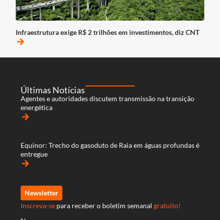
Infraestrutura exige R$ 2 trilhões em investimentos, diz CNT
arrow_forward
Últimas Notícias
Agentes e autoridades discutem transmissão na transição
energética
arrow_forward
Equinor: Trecho do gasoduto de Raia em águas profundas é
entregue
arrow_forward
Newsletter
Inscreva-se
para receber o boletim semanal
gratuito!