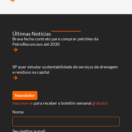
arrow_forward
Últimas Notícias
Brava fecha contrato para comprar petróleo da
PetroReconcavo até 2030
arrow_forward
SP quer estudar sustentabilidade de serviços de drenagem
e resíduos na capital
arrow_forward
Newsletter
Inscreva-se
para receber o boletim semanal
gratuito!
Nome
Seu melhor e-mail