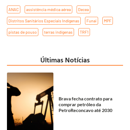
ANAC
,
assistência médica aérea
,
Decea
,
Distritos Sanitários Especiais Indígenas
,
Funai
,
MPF
,
pistas de pouso
,
terras indígenas
,
TRF1
Últimas Notícias
Brava fecha contrato para
comprar petróleo da
PetroReconcavo até 2030