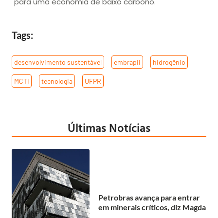
para uma economia de baixo carbono.
Tags:
desenvolvimento sustentável
,
embrapii
,
hidrogênio
,
MCTI
,
tecnologia
,
UFPR
Últimas Notícias
Petrobras avança para entrar
em minerais críticos, diz Magda