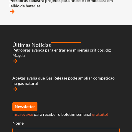
Petrobras cadastra projetos para Rnest e Termoceará em
leilão de baterias
arrow_forward
Últimas Notícias
Petrobras avança para entrar em minerais críticos, diz
Magda
arrow_forward
Abegás avalia que Gas Release pode ampliar competição
no gás natural
arrow_forward
Newsletter
Inscreva-se
para receber o boletim semanal
gratuito!
Nome