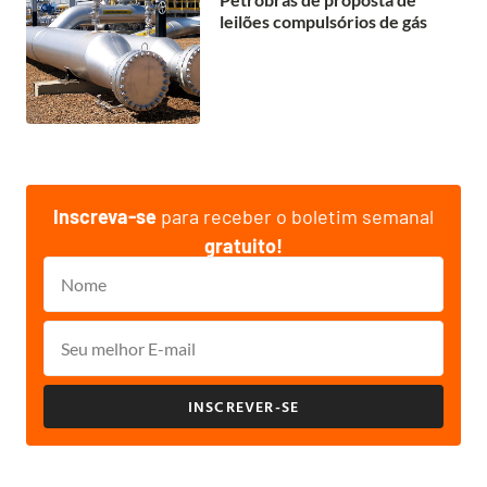
leilões compulsórios de gás
Inscreva-se
para receber o boletim semanal
gratuito!
INSCREVER-SE