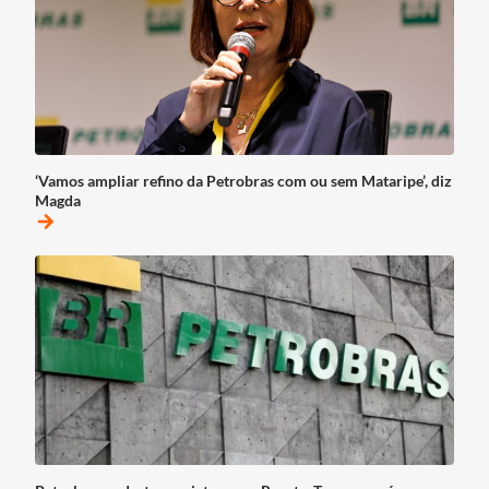
‘Vamos ampliar refino da Petrobras com ou sem Mataripe’, diz
Magda
arrow_forward