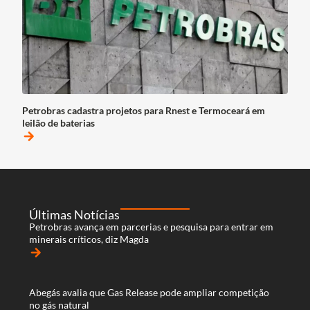
Petrobras cadastra projetos para Rnest e Termoceará em
leilão de baterias
arrow_forward
Últimas Notícias
Petrobras avança em parcerias e pesquisa para entrar em
minerais críticos, diz Magda
arrow_forward
Abegás avalia que Gas Release pode ampliar competição
no gás natural