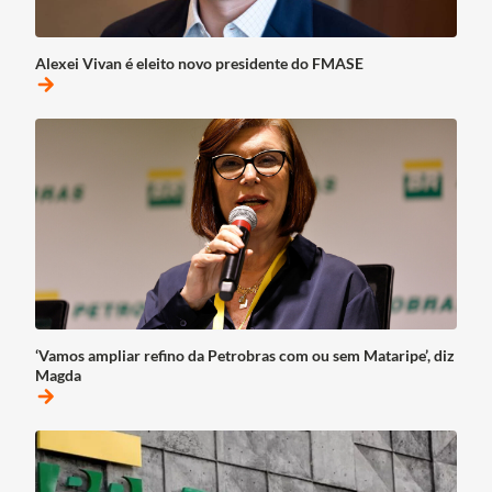
Alexei Vivan é eleito novo presidente do FMASE
arrow_forward
‘Vamos ampliar refino da Petrobras com ou sem Mataripe’, diz
Magda
arrow_forward