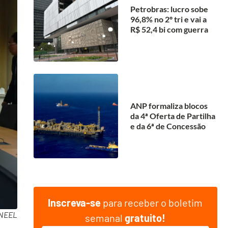
Petrobras: lucro sobe
96,8% no 2º tri e vai a
R$ 52,4 bi com guerra
ANP formaliza blocos
da 4ª Oferta de Partilha
e da 6ª de Concessão
Inscreva-se
para receber o boletim
ANEEL
semanal
gratuito!